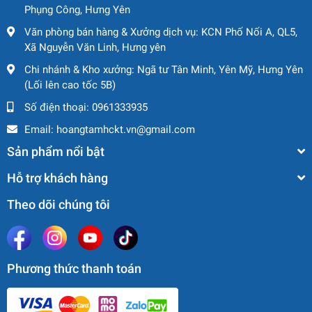
3.2 Cấu Hình Cần Nâng
Phụng Công, Hưng Yên
Chiều dài cần cơ bản: 11.2 m
Văn phòng bán hàng & Xưởng dịch vụ: KCN Phố Nối A, QL5,
Xã Nguyễn Văn Linh, Hưng yên
Chiều dài cần chính mở rộng toàn phần: 44 m
Chi nhánh & Kho xưởng: Ngã tư Tân Minh, Yên Mỹ, Hưng Yên
(Lối lên cao tốc 5B)
Chiều dài tối đa khi kết hợp cần chính + cần phụ: 60
m
Số điện thoại:
0961333935
Email:
hoangtamhckt.vn@gmail.com
Góc lệch cần phụ: 0°, 15°, 30°
Sản phẩm nổi bật
Trọng lượng đối trọng: 8 tấn
Hỗ trợ khách hàng
4. Tốc Độ Làm Việc
Theo dõi chúng tôi
Thời gian nâng cần: 45 giây
Thời gian mở rộng toàn bộ cần: 95 giây
Phương thức thanh toán
Tốc độ quay: 0 ~ 2.2 vòng/phút