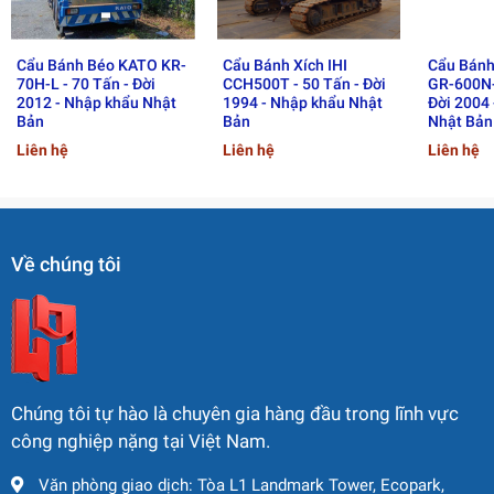
2.2 Khả Năng Di Chuyển
Cẩu Bánh Béo KATO KR-
Cẩu Bánh Xích IHI
Cẩu Bánh
Tốc độ di chuyển tối đa: 85 km/h
70H-L - 70 Tấn - Đời
CCH500T - 50 Tấn - Đời
GR-600N-
2012 - Nhập khẩu Nhật
1994 - Nhập khẩu Nhật
Đời 2004
Bán kính quay tối thiểu: 24 m
Bản
Bản
Nhật Bản
Liên hệ
Liên hệ
Liên hệ
Khoảng sáng gầm xe: 260 mm
Khả năng leo dốc tối đa: 43%
Về chúng tôi
3. Hiệu Suất Nâng Của Cẩu
Zoomlion ZTC350H552
3.1 Tải Trọng Và Mô-men Nâng
Tải trọng nâng tối đa: 35 tấn
Chúng tôi tự hào là chuyên gia hàng đầu trong lĩnh vực
công nghiệp nặng tại Việt Nam.
Mô-men nâng lớn nhất (cần cơ bản): 1568 kN·m
Văn phòng giao dịch: Tòa L1 Landmark Tower, Ecopark,