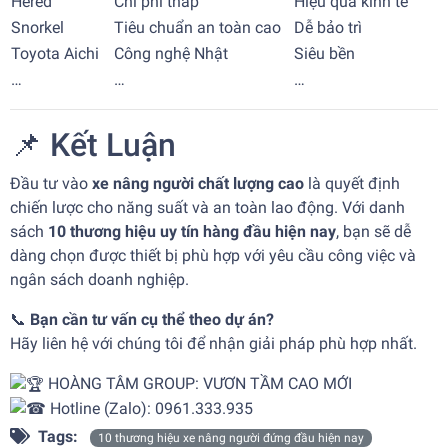
Hered
Chi phí thấp
Hiệu quả kinh tế
Snorkel
Tiêu chuẩn an toàn cao
Dễ bảo trì
Toyota Aichi
Công nghệ Nhật
Siêu bền
…
…
…
📌 Kết Luận
Đầu tư vào
xe nâng người chất lượng cao
là quyết định
chiến lược cho năng suất và an toàn lao động. Với danh
sách
10 thương hiệu uy tín hàng đầu hiện nay
, bạn sẽ dễ
dàng chọn được thiết bị phù hợp với yêu cầu công việc và
ngân sách doanh nghiệp.
📞
Bạn cần tư vấn cụ thể theo dự án?
Hãy liên hệ với chúng tôi để nhận giải pháp phù hợp nhất.
HOÀNG TÂM GROUP: VƯƠN TẦM CAO MỚI
Hotline (Zalo): 0961.333.935
Tags:
10 thương hiệu xe nâng người đứng đầu hiện nay