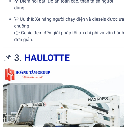
💡 Điểm nổi bật: Độ an toàn cao, thân thiện người
dùng
🚀 Ưu thế: Xe nâng người chạy điện và diesels được ưa
chuộng
👉 Genie đem đến giải pháp tối ưu chi phí và vận hành
đơn giản.
📌 3.
HAULOTTE