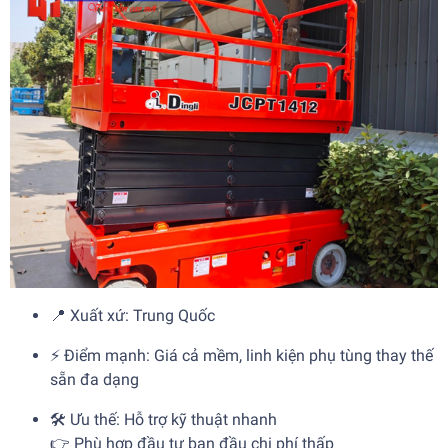
📍 Xuất xứ: Trung Quốc
⚡ Điểm mạnh: Giá cả mềm, linh kiện phụ tùng thay thế
sẵn đa dạng
🛠️ Ưu thế: Hỗ trợ kỹ thuật nhanh
👉 Phù hợp đầu tư ban đầu chi phí thấp