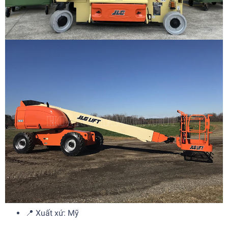
📍 Xuất xứ: Mỹ