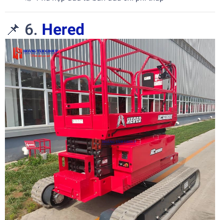
📌 6.
Hered