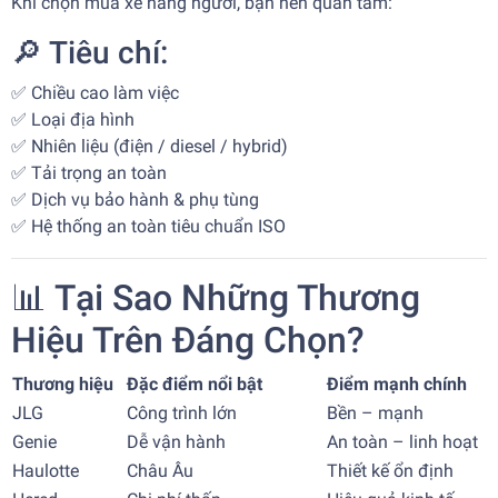
Khi chọn mua xe nâng người, bạn nên quan tâm:
🔎 Tiêu chí:
✅ Chiều cao làm việc
✅ Loại địa hình
✅ Nhiên liệu (điện / diesel / hybrid)
✅ Tải trọng an toàn
✅ Dịch vụ bảo hành & phụ tùng
✅ Hệ thống an toàn tiêu chuẩn ISO
📊 Tại Sao Những Thương
Hiệu Trên Đáng Chọn?
Thương hiệu
Đặc điểm nổi bật
Điểm mạnh chính
JLG
Công trình lớn
Bền – mạnh
Genie
Dễ vận hành
An toàn – linh hoạt
Haulotte
Châu Âu
Thiết kế ổn định