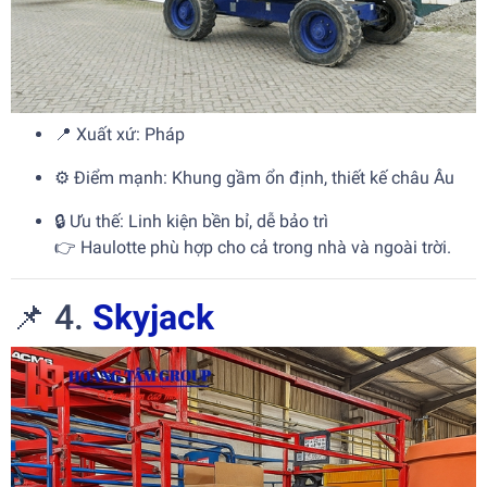
📍 Xuất xứ: Pháp
⚙️ Điểm mạnh: Khung gầm ổn định, thiết kế châu Âu
🔒 Ưu thế: Linh kiện bền bỉ, dễ bảo trì
👉 Haulotte phù hợp cho cả trong nhà và ngoài trời.
📌 4.
Skyjack