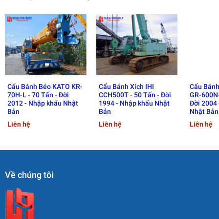
Cẩu Bánh Béo KATO KR-
Cẩu Bánh Xích IHI
Cẩu Bánh
70H-L - 70 Tấn - Đời
CCH500T - 50 Tấn - Đời
GR-600N-
2012 - Nhập khẩu Nhật
1994 - Nhập khẩu Nhật
Đời 2004
Bản
Bản
Nhật Bản
Liên hệ
Liên hệ
Liên hệ
Về chúng tôi