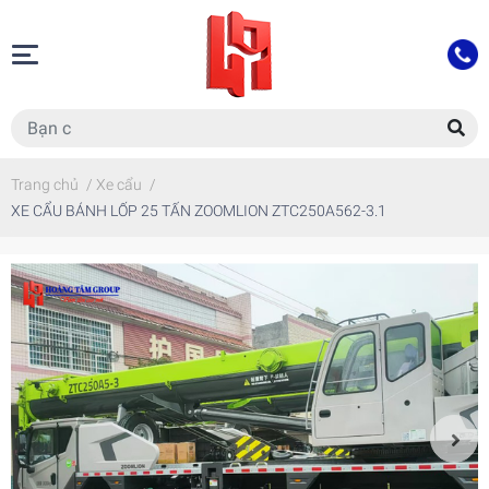
Trang chủ
/
Xe cẩu
/
XE CẨU BÁNH LỐP 25 TẤN ZOOMLION ZTC250A562-3.1