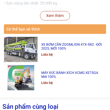
• Sức nâng lớn nhất: 25.000 kg
• Mô men nâng lớn nhất: 1.098 kN·m
• Chiều dài cần chính: 10,5 – 41,0 m
Xem thêm
• Chiều cao nâng lớn nhất của cần chính: 41,3 m
• Chiều cao nâng lớn nhất kết hợp cần phụ: 49,5 m
Có thể bạn sẽ thích
• Cần phụ: 8,5 m
• Góc lắp cần phụ: 0°, 15°, 30°
• Trọng lượng toàn xe: 31.070 kg
XE BƠM CẦN ZOOMLION 47X-5RZ - ĐỜI
2025, MỚI 100%
Liên hệ
MÁY XÚC BÁNH XÍCH XCMG XE75GA
Mới 100%
Liên hệ
Sản phẩm cùng loại