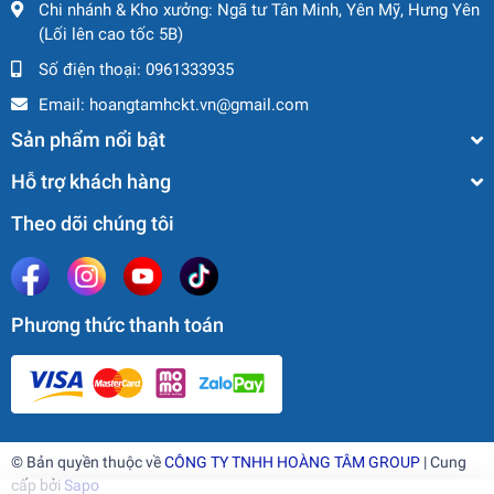
Chi nhánh & Kho xưởng: Ngã tư Tân Minh, Yên Mỹ, Hưng Yên
(Lối lên cao tốc 5B)
Số điện thoại:
0961333935
Email:
hoangtamhckt.vn@gmail.com
Sản phẩm nổi bật
Hỗ trợ khách hàng
Theo dõi chúng tôi
Phương thức thanh toán
© Bản quyền thuộc về
CÔNG TY TNHH HOÀNG TÂM GROUP
| Cung
cấp bởi
Sapo