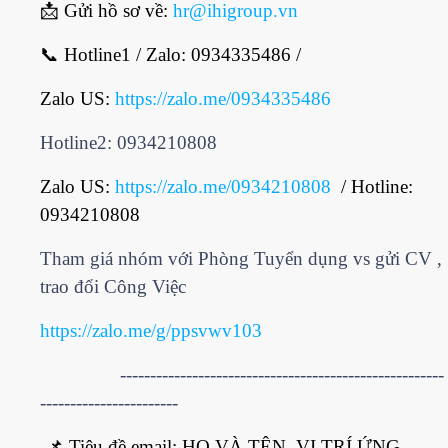
📩
Gửi hồ sơ về:
hr@ihigroup.vn
📞
Hotline1 / Zalo: 0934335486 /
Zalo US:
https://zalo.me/0934335486
Hotline2: 0934210808
Zalo US:
https://zalo.me/0934210808
/ Hotline:
0934210808
Tham giá nhóm với Phòng Tuyển dụng vs gửi CV ,
trao đổi Công Việc
https://zalo.me/g/ppsvwv103
------------------------------------------------------
-----------------------
📌
Tiêu đề email: HỌ VÀ TÊN_VỊ TRÍ ỨNG