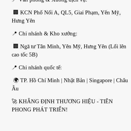
🏢
KCN Phố Nối A, QL5, Giai Phạm, Yên Mỹ,
Hưng Yên
📍
Chi nhánh & Kho xưởng:
🏢
Ngã tư Tân Minh, Yên Mỹ, Hưng Yên (Lối lên
cao tốc 5B)
📍
Chi nhánh quốc tế:
🌍
TP. Hồ Chí Minh | Nhật Bản | Singapore | Châu
Âu
🚀
KHẲNG ĐỊNH THƯƠNG HIỆU - TIÊN
PHONG PHÁT TRIỂN!