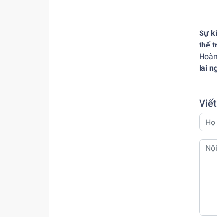
Sự ki
thế t
Hoàn
lai n
Viết