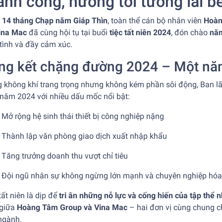
ành công, hướng tới tương lai 
 14 tháng Chạp năm Giáp Thìn
, toàn thể cán bộ nhân viên
Hoàn
ina Mac
đã cùng hội tụ tại buổi
tiệc tất niên 2024
, đón chào
năm
tình và đầy cảm xúc.
ng kết chặng đường 2024 – Một nă
 không khí trang trọng nhưng không kém phần sôi động, Ban lã
 năm 2024 với nhiều dấu mốc nổi bật:
Mở rộng hệ sinh thái thiết bị công nghiệp nặng
Thành lập văn phòng giao dịch xuất nhập khẩu
Tăng trưởng doanh thu vượt chỉ tiêu
Đội ngũ nhân sự không ngừng lớn mạnh và chuyên nghiệp hóa
tất niên là dịp để
tri ân những nỗ lực và cống hiến của tập thể 
 giữa
Hoàng Tâm Group và Vina Mac
– hai đơn vị cùng chung ch
ngành.