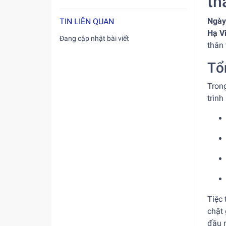
th
Ngày
TIN LIÊN QUAN
Hạ V
Đang cập nhật bài viết
thân 
Tổ
Trong
trình
Tiệc 
chặt
đầu 