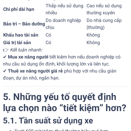
Thấp nếu sử dụng
Cao nếu sử dụng
Chi phí dài hạn
nhiều
thường xuyên
Do doanh nghiệp
Do nhà cung cấp
Bảo trì – Bảo dưỡng
chịu
(thường)
Khấu hao tài sản
Có
Không
Giá trị tài sản
Có
Không
👉
Kết luận nhanh:
✔
Mua xe nâng người
tiết kiệm hơn nếu doanh nghiệp có
nhu cầu sử dụng ổn định, khối lượng lớn và liên tục.
✔
Thuê xe nâng người giá rẻ
phù hợp với nhu cầu gián
đoạn, dự án nhỏ, ngắn hạn.
5. Những yếu tố quyết định
lựa chọn nào “tiết kiệm” hơn?
5.1. Tần suất sử dụng xe