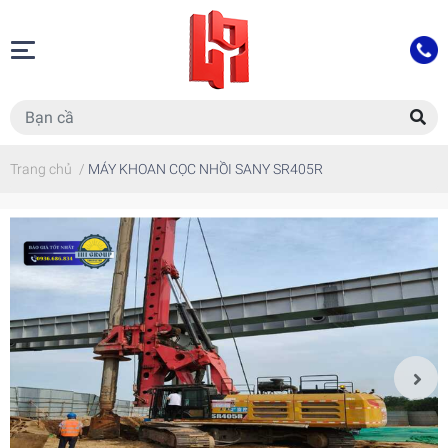
Trang chủ
/
MÁY KHOAN CỌC NHỒI SANY SR405R