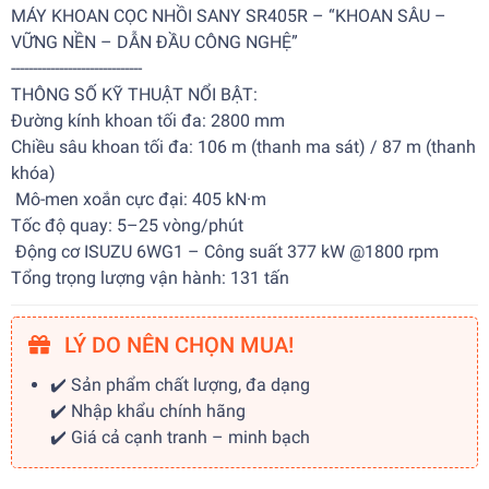
MÁY KHOAN CỌC NHỒI SANY SR405R – “KHOAN SÂU –
VỮNG NỀN – DẪN ĐẦU CÔNG NGHỆ”
------------------------------
THÔNG SỐ KỸ THUẬT NỔI BẬT:
Đường kính khoan tối đa: 2800 mm
Chiều sâu khoan tối đa: 106 m (thanh ma sát) / 87 m (thanh
khóa)
Mô-men xoắn cực đại: 405 kN·m
Tốc độ quay: 5–25 vòng/phút
Động cơ ISUZU 6WG1 – Công suất 377 kW @1800 rpm
Tổng trọng lượng vận hành: 131 tấn
LÝ DO NÊN CHỌN MUA!
✔️ Sản phẩm chất lượng, đa dạng
✔️ Nhập khẩu chính hãng
✔️ Giá cả cạnh tranh – minh bạch