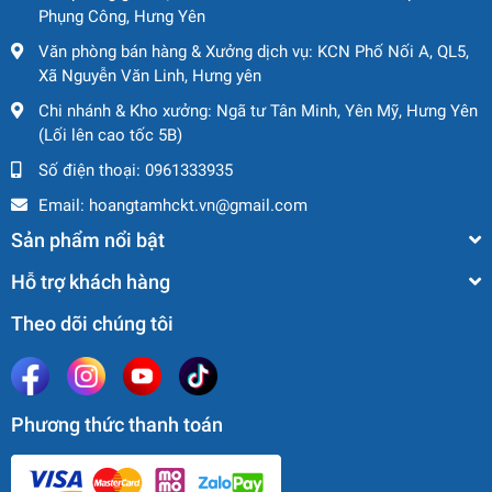
Phụng Công, Hưng Yên
Tại sao chọn SANY SR405R tại
Văn phòng bán hàng & Xưởng dịch vụ: KCN Phố Nối A, QL5,
IHI GROUP ?
Xã Nguyễn Văn Linh, Hưng yên
Chi nhánh & Kho xưởng: Ngã tư Tân Minh, Yên Mỹ, Hưng Yên
✅
Giá cạnh tranh
(Lối lên cao tốc 5B)
✅
Bảo hành chính hãng – hỗ trợ kỹ thuật 24/7
Số điện thoại:
0961333935
✅
Vận chuyển toàn quốc
✅
Tư vấn chuyên sâu theo yêu cầu công trình
Email:
hoangtamhckt.vn@gmail.com
Sản phẩm nổi bật
Liên hệ ngay để nhận báo giá và
Hỗ trợ khách hàng
tư vấn
Theo dõi chúng tôi
IHI GROUP: KHẲNG ĐỊNH THƯƠNG HIỆU - TIÊN
PHONG PHÁT TRIỂN
Hotline (Zalo): 0936.686.834
Phương thức thanh toán
Email: cmo@ihigroup.vn
Website:
https://ihigroup.vn/
Zalo OA:
https://zalo.me/886052941725691096