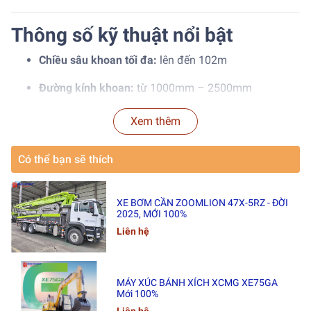
Thông số kỹ thuật nổi bật
Chiều sâu khoan tối đa:
lên đến 102m
Đường kính khoan:
từ 1000mm – 2500mm
Mô-men xoắn lớn:
lên tới 405kN.m
Xem thêm
Động cơ mạnh mẽ:
Cummins / CAT tiêu chuẩn quốc
Có thể bạn sẽ thích
tế
Hệ thống điều khiển thông minh:
Màn hình cảm ứng,
XE BƠM CẦN ZOOMLION 47X-5RZ - ĐỜI
giám sát thời gian thực
2025, MỚI 100%
Tiết kiệm nhiên liệu – Giảm tiếng ồn – Thân thiện
Liên hệ
môi trường
MÁY XÚC BÁNH XÍCH XCMG XE75GA
Ưu điểm vượt trội
Mới 100%