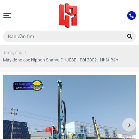
Trang chủ
/
Máy đóng cọc Nippon Sharyo DHJ08B - Đời 2002 - Nhật Bản