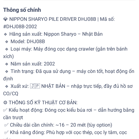
Thông số chính
💎 NIPPON SHARYO PILE DRIVER DHJ08B | Mã số:
#DHJ08B-2002
🔹 Hãng sản xuất: Nippon Sharyo – Nhật Bản
🔹 Model: DHJ08B
🔹 Loại máy: Máy đóng cọc dạng crawler (gắn trên bánh
xích)
🔹 Năm sản xuất: 2002
🔹 Tình trạng: Đã qua sử dụng – máy còn tốt, hoạt động ổn
định
🔹 Xuất xứ: 🇯🇵 NHẬT BẢN – nhập trực tiếp, đầy đủ hồ sơ
CO/CQ
⚙️ THÔNG SỐ KỸ THUẬT CƠ BẢN:
✅ Kiểu hoạt động: Đóng cọc kiểu búa rơi – dẫn hướng bằng
cần trượt
✅ Chiều dài cần chính: ~16 – 20 mét (tùy option)
✅ Khả năng đóng: Phù hợp với cọc thép, cọc ly tâm, cọc