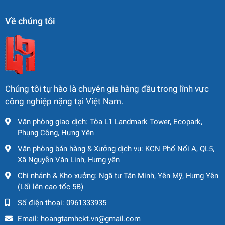
Độ bền cao:
Nhập khẩu chính hãng Nhật Bản, tuổi
thọ thiết bị dài, ít hỏng hóc.
Về chúng tôi
Tiết kiệm chi phí:
Vận hành hiệu quả, tiêu hao nhiên
liệu thấp, giảm chi phí bảo trì.
🧱 Ứng dụng thực tế
Chúng tôi tự hào là chuyên gia hàng đầu trong lĩnh vực
công nghiệp nặng tại Việt Nam.
Dự án xây dựng dân dụng và công nghiệp
Công trình cầu đường, bến cảng, nhà cao tầng
Văn phòng giao dịch: Tòa L1 Landmark Tower, Ecopark,
Phụng Công, Hưng Yên
Thi công cọc bê tông ly tâm, cọc thép, cọc cát…
Văn phòng bán hàng & Xưởng dịch vụ: KCN Phố Nối A, QL5,
Xã Nguyễn Văn Linh, Hưng yên
Nền đất yếu, cần đóng sâu và lực lớn
Chi nhánh & Kho xưởng: Ngã tư Tân Minh, Yên Mỹ, Hưng Yên
(Lối lên cao tốc 5B)
🛠️ Dịch vụ đi kèm
Số điện thoại:
0961333935
Giao hàng toàn quốc
– nhanh chóng, đúng tiến độ
Email:
hoangtamhckt.vn@gmail.com