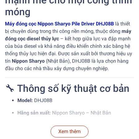
mạnh mẽ cho mọi công trình
móng
Máy đóng cọc Nippon Sharyo Pile Driver DHJ08B
là thiết
bị chuyên dùng trong thi công nền móng, thuộc dòng
máy
đóng cọc diesel thủy lực
– kết hợp giữa lực va đập mạnh
của búa diesel và khả năng điều khiển chính xác bằng hệ
thống thủy lực hiện đại. Được sản xuất bởi thương hiệu uy
tín
Nippon Sharyo
(Nhật Bản), DHJ08B là lựa chọn hàng
đầu cho các nhà thầu xây dựng chuyên nghiệp.
🔧 Thông số kỹ thuật cơ bản
Model:
DHJ08B
Hãng sản xuất:
Nippon Sharyo – Nhật Bản
Loại máy:
Máy đóng cọc diesel thủy lực
Xem thêm
Lực đóng:
~80–100 kN