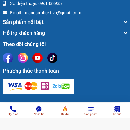
Số điện thoại:
0961333935
Email:
hoangtamhckt.vn@gmail.com
Sản phẩm nổi bật
Hỗ trợ khách hàng
Theo dõi chúng tôi
Phương thức thanh toán
© Bản quyền thuộc về
CÔNG TY TNHH HOÀNG TÂM GROUP
| Cung
cấp bởi
Sapo
Gọi điện
Nhắn tin
Ưu đãi
Sản phẩm
Tin tức