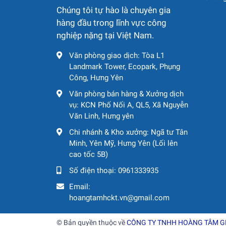
Chúng tôi tự hào là chuyên gia
hàng đầu trong lĩnh vực công
nghiệp nặng tại Việt Nam.
Văn phòng giao dịch: Tòa L1
Landmark Tower, Ecopark, Phụng
Công, Hưng Yên
Văn phòng bán hàng & Xưởng dịch
vụ: KCN Phố Nối A, QL5, Xã Nguyễn
Văn Linh, Hưng yên
Chi nhánh & Kho xưởng: Ngã tư Tân
Minh, Yên Mỹ, Hưng Yên (Lối lên
cao tốc 5B)
Số điện thoại:
0961333935
Email:
hoangtamhckt.vn@gmail.com
© Bản quyền thuộc về
CÔNG TY TNHH HOÀNG TÂM 