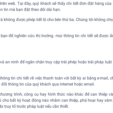
trên web. Tại đây, quý khách sẽ thấy chi tiết đơn đặt hàng 
n tin mà bạn đặt theo dõi dài hạn.
à không được phép tiết lộ cho bên thứ ba. Chúng tôi không chị
 bạn để nghiên cứu thị trường. mọi thông tin chi tiết sẽ được
 và an ninh để ngăn chặn truy cập trái phép hoặc trái pháp luậ
ông tin chi tiết về việc thanh toán với bất kỳ ai bằng e-mail,
 đổi thông tin của quý khách qua internet hoặc email.
hương trình, công cụ hay hình thức nào khác để can thiệp và
ũ cho bất kỳ hoạt động nào nhằm can thiệp, phá hoại hay xâm 
 truy tố trước pháp luật nếu cần thiết.