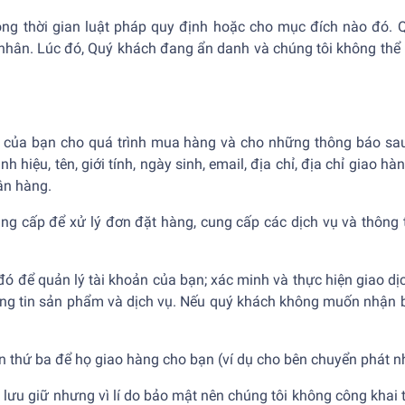
ong thời gian luật pháp quy định hoặc cho mục đích nào đó. Q
 nhân. Lúc đó, Quý khách đang ẩn danh và chúng tôi không thể
 tin của bạn cho quá trình mua hàng và cho những thông báo s
iệu, tên, giới tính, ngày sinh, email, địa chỉ, địa chỉ giao hàng,
ân hàng.
ung cấp để xử lý đơn đặt hàng, cung cấp các dịch vụ và thông 
 đó để quản lý tài khoản của bạn; xác minh và thực hiện giao dị
g tin sản phẩm và dịch vụ. Nếu quý khách không muốn nhận bất 
bên thứ ba để họ giao hàng cho bạn (ví dụ cho bên chuyển phát 
 lưu giữ nhưng vì lí do bảo mật nên chúng tôi không công khai t