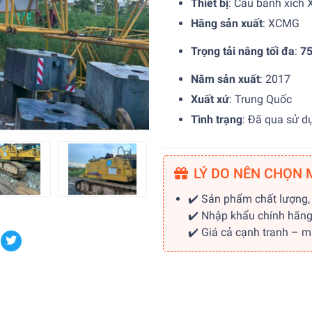
Thiết bị
: Cẩu bánh xíc
Hãng sản xuất
: XCMG
Trọng tải nâng tối đa
:
75
Năm sản xuất
: 2017
Xuất xứ
: Trung Quốc
Tình trạng
: Đã qua sử d
LÝ DO NÊN CHỌN 
✔️ Sản phẩm chất lượng,
✔️ Nhập khẩu chính hãn
✔️ Giá cả cạnh tranh – 