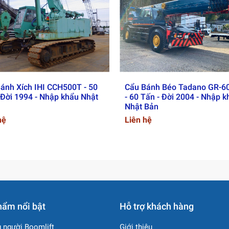
họn Cẩu bánh xích XCMG
Tâm Group
g
 kiểm định kỹ lưỡng trước khi bàn giao cho khách hàng.
ánh Xích IHI CCH500T - 50
Cẩu Bánh Béo Tadano GR-6
 Đời 1994 - Nhập khẩu Nhật
- 60 Tấn - Đời 2004 - Nhập 
anh
Nhật Bản
hệ
Liên hệ
 lý, giúp doanh nghiệp tiết kiệm chi phí đầu tư.
hẩm nổi bật
Hỗ trợ khách hàng
ết.
 người Boomlift
Giới thiệu