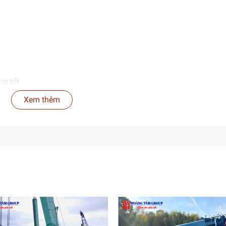
ng tốt
Xem thêm
ển.
 địa hình.
lên tới 75 tấn.
ng lại.