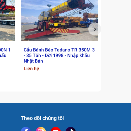
00N-1
Cẩu Bánh Béo Tadano TR-350M-3
Cẩu Bánh L
khẩu
- 35 Tấn - Đời 1998 - Nhập khẩu
ZTC500H552
Nhật Bản
Nhập khẩu 
Liên hệ
Liên hệ
Theo dõi chúng tôi