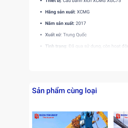
Thiết bị
: Cẩu bánh xích XCMG XGC75
Hãng sản xuất
: XCMG
Năm sản xuất
: 2017
Xuất xứ
: Trung Quốc
Tình trạng
: Đã qua sử dụng, còn hoạt độ
Trọng tải nâng tối đa
:
75 tấn
2.2. Đặc điểm nổi bật
Hệ thống vận hành mạnh mẽ, dễ điều khi
Sản phẩm cùng loại
Cấu trúc bền vững, phù hợp với nhiều loại
Khả năng nâng hạ linh hoạt, sức nâng lớn 
Chi phí đầu tư hợp lý so với hiệu suất ma