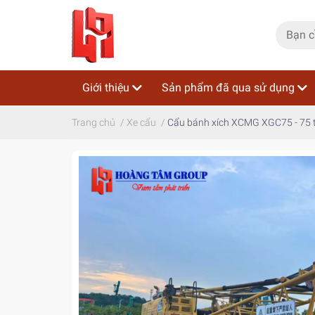
Giới thiệu
Sản phẩm đã qua sử dụng
Trang chủ
/
Xe cẩu
/
Cẩu bánh xích XCMG XGC75 - 75 t