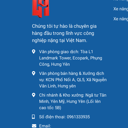
4. Ứng dụng của 
Xe nâng
Xe nân
Cẩu bánh xích XCMG XGC75 với
trọng tải 75 t
Chúng tôi tự hào là chuyên gia
hàng đầu trong lĩnh vực công
Thi công công trình xây dựng dân dụng v
nghiệp nặng tại Việt Nam.
Dự án cầu đường, thủy điện, điện gió.
Văn phòng giao dịch: Tòa L1
Landmark Tower, Ecopark, Phụng
Lắp đặt kết cấu thép, thiết bị cơ khí.
Công, Hưng Yên
Các công trình hạ tầng trọng điểm.
Văn phòng bán hàng & Xưởng dịch
vụ: KCN Phố Nối A, QL5, Xã Nguyễn
Văn Linh, Hưng yên
Chi nhánh & Kho xưởng: Ngã tư Tân
Minh, Yên Mỹ, Hưng Yên (Lối lên
cao tốc 5B)
Số điện thoại:
0961333935
Email: