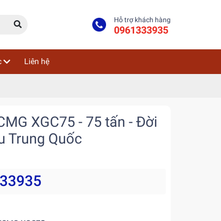
Hỗ trợ khách hàng
0961333935
c
Liên hệ
CMG XGC75 - 75 tấn - Đời
u Trung Quốc
333935