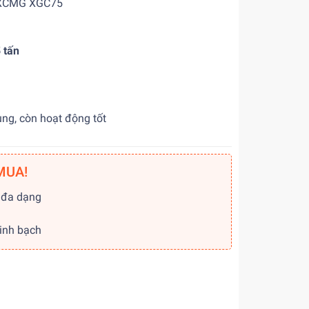
h XCMG XGC75
 tấn
ụng, còn hoạt động tốt
MUA!
 đa dạng
g
minh bạch