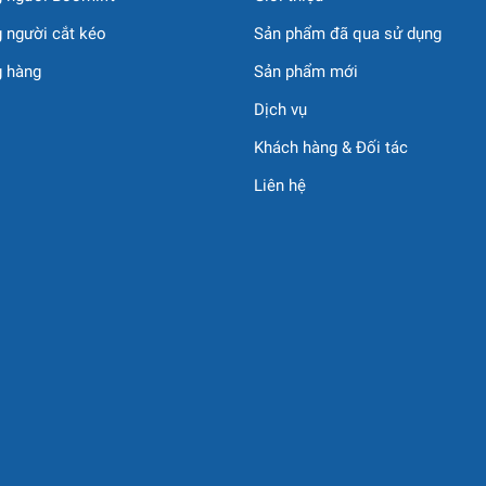
Cẩu bánh xích XCMG XGC
 người cắt kéo
Sản phẩm đã qua sử dụng
g hàng
Sản phẩm mới
ấn
được ứng dụng rộng rãi trong:
Dịch vụ
à công nghiệp.
Khách hàng & Đối tác
Liên hệ