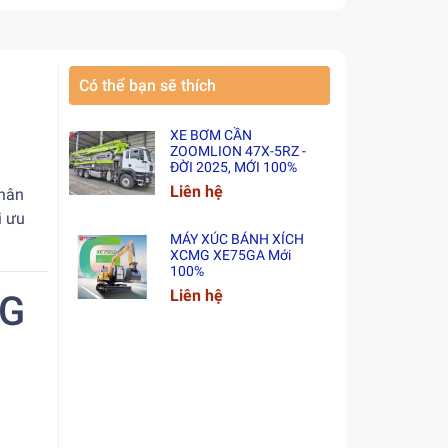
Có thể bạn sẽ thích
XE BƠM CẦN
ZOOMLION 47X-5RZ -
ĐỜI 2025, MỚI 100%
Liên hệ
phân
i ưu
MÁY XÚC BÁNH XÍCH
XCMG XE75GA Mới
100%
Liên hệ
MG