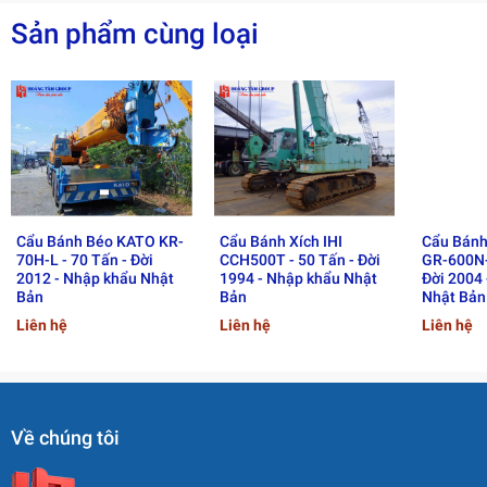
🔋
Hệ Thống Động Cơ
Sản phẩm cùng loại
Công suất
Chuẩn khí thải
183 kW
Tier 3
200 kW
Tier 3
186 kW
Tier 2
220 kW
Tier 2
Máy có nhiều cấu hình động cơ, tùy theo yêu cầu và điều
kiện thực tế công trình.
Cẩu Bánh Béo KATO KR-
Cẩu Bánh Xích IHI
Cẩu Bánh
70H-L - 70 Tấn - Đời
CCH500T - 50 Tấn - Đời
GR-600N-
2012 - Nhập khẩu Nhật
1994 - Nhập khẩu Nhật
Đời 2004
📦
Thông Tin Vận Chuyển
Bản
Bản
Nhật Bản
Liên hệ
Liên hệ
Liên hệ
Khối lượng vận chuyển lớn nhất:
43.500 kg
Kích thước vận chuyển (DxRxC):
9500 × 3400 × 3400
mm
Về chúng tôi
Áp suất trung bình lên mặt đất:
0.085 MPa