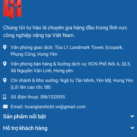
Thiết kế gọn gàng giúp dễ dàng tháo rời, lắp đặt và vận
chuyển đến nhiều địa hình khác nhau.
✅
Lý Do Nên Chọn SANY
Chúng tôi tự hào là chuyên gia hàng đầu trong lĩnh vực
công nghiệp nặng tại Việt Nam.
SCC1000C
Văn phòng giao dịch: Tòa L1 Landmark Tower, Ecopark,
Tải trọng nâng lớn
– đáp ứng tốt các dự án yêu cầu
Phụng Công, Hưng Yên
thiết bị nâng hạ công suất cao.
Văn phòng bán hàng & Xưởng dịch vụ: KCN Phố Nối A, QL5,
Khả năng làm việc linh hoạt
– cần dài, góc nâng
Xã Nguyễn Văn Linh, Hưng yên
rộng, phù hợp thi công các cấu trúc phức tạp.
Chi nhánh & Kho xưởng: Ngã tư Tân Minh, Yên Mỹ, Hưng Yên
(Lối lên cao tốc 5B)
Tốc độ vận hành ổn định
– tiết kiệm thời gian, nâng
cao hiệu quả công việc.
Số điện thoại:
0961333935
Email:
hoangtamhckt.vn@gmail.com
Giá thành hợp lý
– lựa chọn kinh tế cho nhà thầu
muốn tiết kiệm chi phí đầu tư ban đầu.
Sản phẩm nổi bật
Hỗ trợ khách hàng