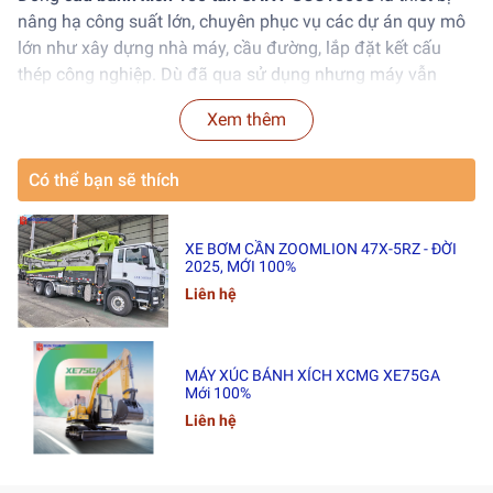
nâng hạ công suất lớn, chuyên phục vụ các dự án quy mô
lớn như xây dựng nhà máy, cầu đường, lắp đặt kết cấu
thép công nghiệp. Dù đã qua sử dụng nhưng máy vẫn
đảm bảo hoạt động ổn định, hiệu quả và tiết kiệm chi phí
Xem thêm
đầu tư ban đầu.
Có thể bạn sẽ thích
🔧
Thông Số Kỹ Thuật Chính
⚙
Tốc Độ Làm Việc
XE BƠM CẦN ZOOMLION 47X-5RZ - ĐỜI
2025, MỚI 100%
Tốc độ tời chính & phụ:
0 – 110 m/phút
Liên hệ
Tốc độ tời cần phụ:
0 – 73 m/phút
Tốc độ quay:
0 – 1.9 vòng/phút
MÁY XÚC BÁNH XÍCH XCMG XE75GA
Mới 100%
Tốc độ di chuyển:
0 – 1.0 / 0 – 0.68 km/h (2 cấp)
Liên hệ
Khả năng leo dốc:
30%