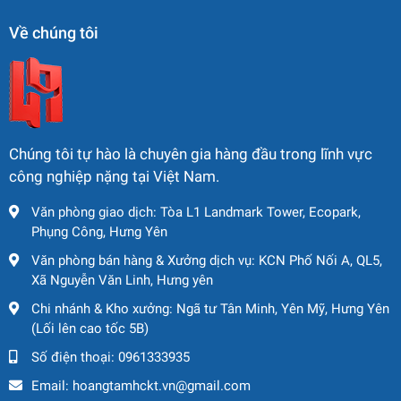
Hoàng Tâm Group tự hào là đơn vị cung cấp và cho thuê
Về chúng tôi
các dòng
cẩu bánh xích Kobelco chính hãng
với giá cạnh
tranh và dịch vụ hậu mãi tận tâm. Chúng tôi cam kết:
Máy móc chất lượng, bảo dưỡng định kỳ
Hỗ trợ kỹ thuật 24/7
Chúng tôi tự hào là chuyên gia hàng đầu trong lĩnh vực
công nghiệp nặng tại Việt Nam.
Dịch vụ vận chuyển tận nơi
Văn phòng giao dịch: Tòa L1 Landmark Tower, Ecopark,
Hợp đồng rõ ràng, linh hoạt theo nhu cầu
Phụng Công, Hưng Yên
Văn phòng bán hàng & Xưởng dịch vụ: KCN Phố Nối A, QL5,
Xã Nguyễn Văn Linh, Hưng yên
Chi nhánh & Kho xưởng: Ngã tư Tân Minh, Yên Mỹ, Hưng Yên
(Lối lên cao tốc 5B)
Số điện thoại:
0961333935
Email:
hoangtamhckt.vn@gmail.com