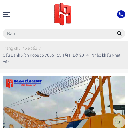
Trang chủ
/
Xe cẩu
/
Cẩu Bánh Xích Kobelco 7055 - 55 TẤN - Đời 2014 - Nhập khẩu Nhật
bản