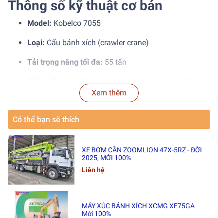
Thông số kỹ thuật cơ bản
Model:
Kobelco 7055
Loại:
Cẩu bánh xích (crawler crane)
Tải trọng nâng tối đa:
55 tấn
Chiều dài cần chính:
Tùy theo cấu hình (có thể từ 9m
Xem thêm
đến 52m)
Động cơ:
Diesel mạnh mẽ, tiết kiệm nhiên liệu
Có thể bạn sẽ thích
Xuất xứ:
Nhật Bản
Ưu điểm nổi bật
XE BƠM CẦN ZOOMLION 47X-5RZ - ĐỜI
2025, MỚI 100%
Liên hệ
Khả năng làm việc linh hoạt
trên địa hình phức tạp
nhờ hệ thống bánh xích chắc chắn.
Vận hành ổn định, an toàn
, dễ bảo trì và thay thế phụ
MÁY XÚC BÁNH XÍCH XCMG XE75GA
tùng.
Mới 100%