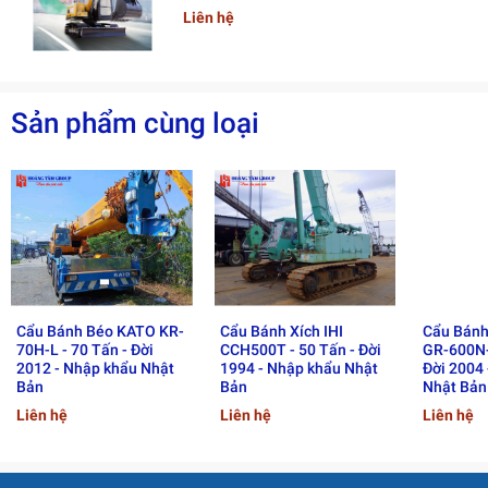
Liên hệ
Thiết kế hiện đại
, phù hợp với tiêu chuẩn an toàn
quốc tế.
Tiết kiệm chi phí vận hành
, tối ưu hiệu quả thi công.
Sản phẩm cùng loại
Ứng dụng thực tế
Cẩu bánh xích Kobelco 7055 được sử dụng phổ biến trong:
Lắp dựng kết cấu thép, bê tông tiền chế
Nâng hạ thiết bị cơ khí nặng
Dự án xây dựng nhà máy, công trình công nghiệp
Cẩu Bánh Béo KATO KR-
Cẩu Bánh Xích IHI
Cẩu Bánh
70H-L - 70 Tấn - Đời
CCH500T - 50 Tấn - Đời
GR-600N-
Các công trình thi công ngoài trời, mặt bằng yếu
2012 - Nhập khẩu Nhật
1994 - Nhập khẩu Nhật
Đời 2004
Bản
Bản
Nhật Bản
Liên hệ
Liên hệ
Liên hệ
Tại sao chọn Hoàng Tâm
Group?