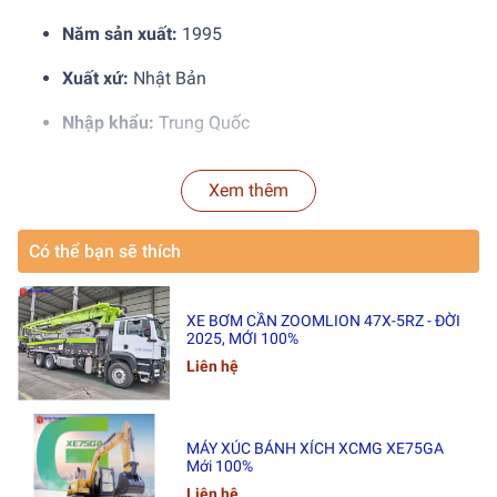
Năm sản xuất:
1995
Xuất xứ:
Nhật Bản
Nhập khẩu:
Trung Quốc
Tình trạng:
Đã qua sử dụng, hoạt động ổn định
Xem thêm
2. Thông Số Kỹ Thuật
Có thể bạn sẽ thích
Hạng mục
Thông số
Tải trọng nâng tối đa
55 tấn
Tải tại tầm vươn lớn nhất
1.1 tấn tại 38 m
XE BƠM CẦN ZOOMLION 47X-5RZ - ĐỜI
2025, MỚI 100%
Tầm vươn lớn nhất
38 m
Liên hệ
Tầm vươn tại tải trọng tối đa
3.7 m
Chiều dài cần tiêu chuẩn tối đa
51.8 m
Chiều dài cần tiêu chuẩn tối thiểu
9.1 m
MÁY XÚC BÁNH XÍCH XCMG XE75GA
Chiều dài cần phụ (Luffing jib)
29 m
Mới 100%
Tốc độ di chuyển
2.22 km/h
Liên hệ