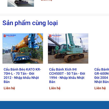
Áp suất tiếp đất
0.74 kg/cm²
3. Động Cơ
Sản phẩm cùng loại
Hạng mục
Thông số
Hãng động cơ
Hino
Model
J08E-VV
Công suất
159 kW
4. Ứng dụng và lợi thế
Phù hợp thi công dân dụng, nhà xưởng, công nghiệp
nhẹ đến trung bình
Cẩu Bánh Béo KATO KR-
Cẩu Bánh Xích IHI
Cẩu Bánh
70H-L - 70 Tấn - Đời
CCH500T - 50 Tấn - Đời
GR-600N-
Thiết kế gọn, dễ vận hành, tiết kiệm chi phí vận hành
2012 - Nhập khẩu Nhật
1994 - Nhập khẩu Nhật
Đời 2004
và bảo trì
Bản
Bản
Nhật Bản
Liên hệ
Liên hệ
Liên hệ
Cấu hình cần linh hoạt, hỗ trợ nâng tải ở độ cao lớn
Động cơ Hino bền bỉ, tiết kiệm nhiên liệu