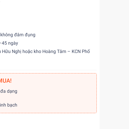
6
 không đâm đụng
45 ngày
 Hữu Nghị hoặc kho Hoàng Tâm – KCN Phố
MUA!
 đa dạng
g
minh bạch