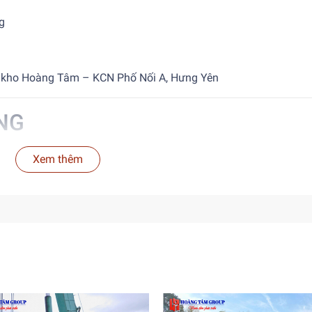
g
 kho Hoàng Tâm – KCN Phố Nối A, Hưng Yên
ỌNG
Xem thêm