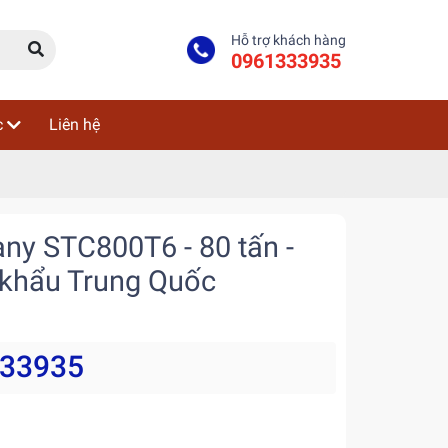
Hỗ trợ khách hàng
0961333935
c
Liên hệ
ny STC800T6 - 80 tấn -
 khẩu Trung Quốc
333935