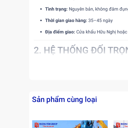
Tình trạng:
Nguyên bản, không đâm đụn
Thời gian giao hàng:
35–45 ngày
Địa điểm giao:
Cửa khẩu Hữu Nghị hoặc
2. HỆ THỐNG ĐỐI TR
Điều khiển từ xa:
Có
Đối trọng cố định:
600 kg
Đối trọng di động:
1 khối x 2.600 kg
Sản phẩm cùng loại
1 khối x 4.500 kg
3 khối x 4.100 kg