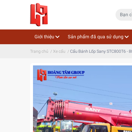
Giới thiệu
Sản phẩm đã qua sử dụng
Trang chủ
/
Xe cẩu
/
Cẩu Bánh Lốp Sany STC800T6 - 80