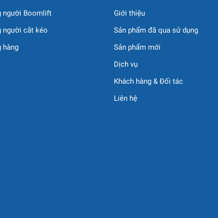
ỐNG TRUYỀN ĐỘNG
 người Boomlift
Giới thiệu
 người cắt kéo
Sản phẩm đã qua sử dụng
g hàng
Sản phẩm mới
Dịch vụ
–1400 rpm
Khách hàng & Đối tác
Liên hệ
ÀNH