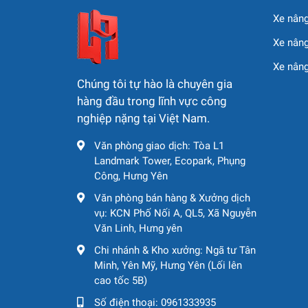
4. ĐỘNG CƠ & HỆ TH
Xe nâng
Loại động cơ:
WP12.375E50
Xe nâng
Tiêu chuẩn khí thải:
Quốc V
Xe nân
Chúng tôi tự hào là chuyên gia
Công suất cực đại:
276 kW @ 1900 rpm
hàng đầu trong lĩnh vực công
Mô-men xoắn cực đại:
1800 Nm @ 1000
nghiệp nặng tại Việt Nam.
Văn phòng giao dịch: Tòa L1
5. KHẢ NĂNG VẬN H
Landmark Tower, Ecopark, Phụng
Công, Hưng Yên
Tốc độ tối đa:
92 km/h
Văn phòng bán hàng & Xưởng dịch
Bán kính quay tối thiểu:
12 m
vụ: KCN Phố Nối A, QL5, Xã Nguyễn
Văn Linh, Hưng yên
Khả năng leo dốc:
45%
Chi nhánh & Kho xưởng: Ngã tư Tân
Minh, Yên Mỹ, Hưng Yên (Lối lên
Tiêu hao nhiên liệu:
≤ 44 L/100 km
cao tốc 5B)
Góc tiếp cận:
≥ 10°
Số điện thoại:
0961333935