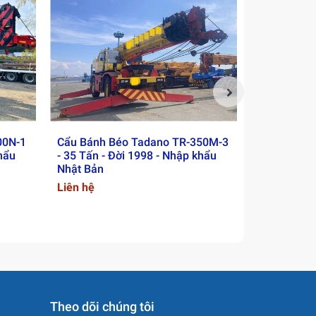
00N-1
Cẩu Bánh Béo Tadano TR-350M-3
Cẩu Bánh L
khẩu
- 35 Tấn - Đời 1998 - Nhập khẩu
ZTC500H552
Nhật Bản
Nhập khẩu 
Liên hệ
Liên hệ
Theo dõi chúng tôi