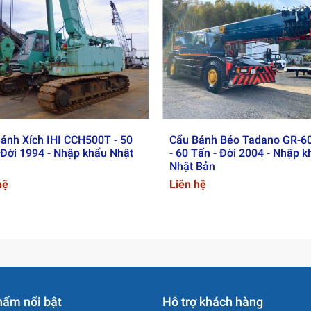
ỌNG LƯỢNG
ánh Xích IHI CCH500T - 50
Cẩu Bánh Béo Tadano GR-6
 Đời 1994 - Nhập khẩu Nhật
- 60 Tấn - Đời 2004 - Nhập 
Nhật Bản
hệ
Liên hệ
hẩm nổi bật
Hỗ trợ khách hàng