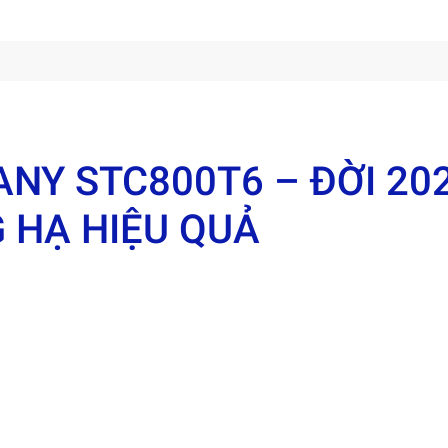
NY STC800T6 – ĐỜI 20
G HẠ HIỆU QUẢ