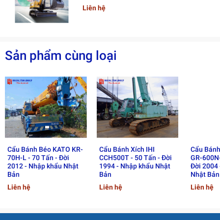
3. Hệ Thống Di Chuyển &
Liên hệ
Hiệu Suất
Hạng mục
Thông số
Sản phẩm cùng loại
Tiêu chuẩn khí thải
Euro 3 / Euro 5
Công thức bánh xe
8 × 4
Tốc độ di chuyển tối đa
85 km/h
Khả năng leo dốc
40%
4. Ưu Điểm Nổi Bật
Cần nâng dài – phù hợp thi công các công trình yêu
cầu chiều cao lớn
Cẩu Bánh Béo KATO KR-
Cẩu Bánh Xích IHI
Cẩu Bánh
70H-L - 70 Tấn - Đời
CCH500T - 50 Tấn - Đời
GR-600N-
Mô-men nâng lớn – đảm bảo độ ổn định và an toàn
2012 - Nhập khẩu Nhật
1994 - Nhập khẩu Nhật
Đời 2004
Bản
Bản
Nhật Bản
khi vận hành
Liên hệ
Liên hệ
Liên hệ
Hệ dẫn động 8x4 – thích ứng với nhiều loại địa hình
Xe bền, tiêu chuẩn khí thải cao – thân thiện môi