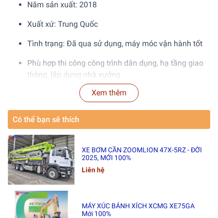
Năm sản xuất: 2018
Xuất xứ: Trung Quốc
Tình trạng: Đã qua sử dụng, máy móc vận hành tốt
Phù hợp thi công công trình dân dụng, hạ tầng giao
thông, lắp dựng nhà xưởng
Xem thêm
2. Thông Số Kỹ Thuật Nổi
Bật
Có thể bạn sẽ thích
Hạng mục
Thông số
Tải trọng nâng tối đa
50 tấn
XE BƠM CẦN ZOOMLION 47X-5RZ - ĐỜI
2025, MỚI 100%
Chiều dài cần chính
43 mét
Liên hệ
Chiều dài cần phụ (jib)
16 mét
Chiều cao nâng tối đa
59,2 mét
Mô-men nâng lớn nhất
1.774 kN·m
MÁY XÚC BÁNH XÍCH XCMG XE75GA
Khối lượng đối trọng
3,5 tấn
Mới 100%