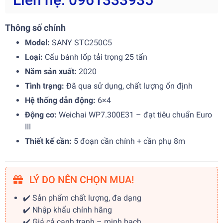
Thông số chính
Model:
SANY STC250C5
Loại:
Cẩu bánh lốp tải trọng 25 tấn
Năm sản xuất:
2020
Tình trạng:
Đã qua sử dụng, chất lượng ổn định
Hệ thống dẫn động:
6×4
Động cơ:
Weichai WP7.300E31 – đạt tiêu chuẩn Euro
III
Thiết kế cần:
5 đoạn cần chính + cần phụ 8m
LÝ DO NÊN CHỌN MUA!
✔️ Sản phẩm chất lượng, đa dạng
✔️ Nhập khẩu chính hãng
✔️ Giá cả cạnh tranh – minh bạch