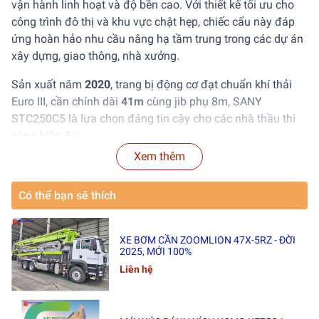
vận hành linh hoạt và độ bền cao. Với thiết kế tối ưu cho
công trình đô thị và khu vực chật hẹp, chiếc cẩu này đáp
ứng hoàn hảo nhu cầu nâng hạ tầm trung trong các dự án
xây dựng, giao thông, nhà xưởng.
Sản xuất năm
2020
, trang bị động cơ đạt chuẩn khí thải
Euro III, cần chính dài
41m
cùng jib phụ 8m, SANY
STC250C5 là lựa chọn đáng tin cậy cho các nhà thầu thi
công hiện đại.
Xem thêm
2. Thông tin chung
Có thể bạn sẽ thích
Model:
SANY STC250C5
Loại:
Cẩu bánh lốp tải trọng 25 tấn
XE BƠM CẦN ZOOMLION 47X-5RZ - ĐỜI
2025, MỚI 100%
Năm sản xuất:
2020
Liên hệ
Tình trạng:
Đã qua sử dụng, chất lượng ổn định
Hệ thống dẫn động:
6×4