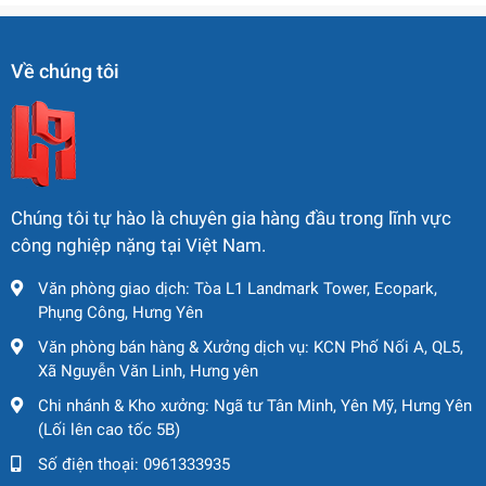
Khung xe tải tích hợp với cẩu thủy lực chắc chắn, phù
hợp di chuyển trên mọi cung đường
Về chúng tôi
Cấu trúc nhỏ gọn, thích hợp làm việc trong không
gian hẹp hoặc khu đô thị
4.2. Hiệu quả vận hành
Cần chính dài tới
41m
, giúp nâng hiệu quả tại các vị
Chúng tôi tự hào là chuyên gia hàng đầu trong lĩnh vực
trí cao hoặc xa
công nghiệp nặng tại Việt Nam.
Jib phụ hỗ trợ các tình huống cần mở rộng tầm với
Văn phòng giao dịch: Tòa L1 Landmark Tower, Ecopark,
mà không cần đổi thiết bị
Phụng Công, Hưng Yên
4.3. Động cơ bền bỉ – tiết kiệm
Văn phòng bán hàng & Xưởng dịch vụ: KCN Phố Nối A, QL5,
Xã Nguyễn Văn Linh, Hưng yên
Trang bị động cơ Weichai WP7.300E31 – vận hành
Chi nhánh & Kho xưởng: Ngã tư Tân Minh, Yên Mỹ, Hưng Yên
mạnh mẽ, tiết kiệm nhiên liệu
(Lối lên cao tốc 5B)
Tiêu chuẩn khí thải Euro III – thân thiện với môi
Số điện thoại:
0961333935
trường, tiết kiệm chi phí bảo trì