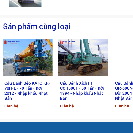
Số giờ hoạt động:
11.531 giờ
Số km đã chạy:
18.672 km
Sản phẩm cùng loại
Trang bị cần phụ:
Thanh cần phụ mở tay thủ công
3. Ưu điểm nổi bật của SANY
STC250
3.1. Thiết kế linh hoạt – phù hợp
công trình vừa và nhỏ
Cẩu Bánh Béo KATO KR-
Cẩu Bánh Xích IHI
Cẩu Bánh
70H-L - 70 Tấn - Đời
CCH500T - 50 Tấn - Đời
GR-600N-
2012 - Nhập khẩu Nhật
1994 - Nhập khẩu Nhật
Đời 2004
Kích thước vừa phải, dễ dàng vận chuyển và thi công
Bản
Bản
Nhật Bản
trong đô thị
Liên hệ
Liên hệ
Liên hệ
Cần nâng 4 đoạn cho phép thao tác nhanh và chính
xác