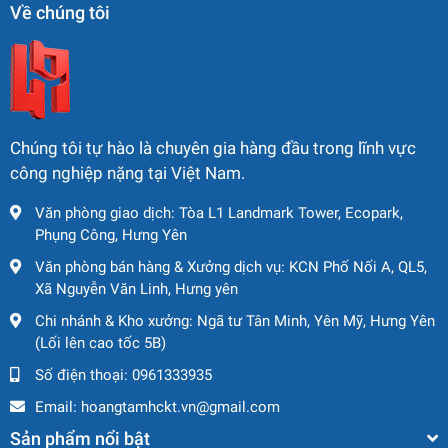
3.2. Hiệu suất ổn định – tiết kiệm
Về chúng tôi
nhiên liệu
Động cơ đạt tiêu chuẩn khí thải cao, vận hành êm ái,
tiết kiệm nhiên liệu
Hệ thống thủy lực chính xác, dễ bảo dưỡng và sửa
Chúng tôi tự hào là chuyên gia hàng đầu trong lĩnh vực
chữa
công nghiệp nặng tại Việt Nam.
3.3. Tình trạng sử dụng tốt – hồ
Văn phòng giao dịch: Tòa L1 Landmark Tower, Ecopark,
sơ rõ ràng
Phụng Công, Hưng Yên
Văn phòng bán hàng & Xưởng dịch vụ: KCN Phố Nối A, QL5,
Thiết bị nguyên bản, không hàn, không gia cường
Xã Nguyễn Văn Linh, Hưng yên
Số giờ và km vận hành ở mức hợp lý, đảm bảo còn
Chi nhánh & Kho xưởng: Ngã tư Tân Minh, Yên Mỹ, Hưng Yên
nhiều giá trị sử dụng
(Lối lên cao tốc 5B)
Số điện thoại:
0961333935
Có hỗ trợ kiểm tra, đánh giá tình trạng thực tế khi
khách hàng có nhu cầu
Email:
hoangtamhckt.vn@gmail.com
Sản phẩm nổi bật