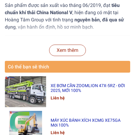
Sản phẩm được sản xuất vào tháng 06/2019, đạt
tiêu
chuẩn khí thải China National V
, hiện đang có mặt tại
Hoàng Tâm Group với tình trạng
nguyên bản, đã qua sử
dụng
, vận hành ổn định, hồ sơ minh bạch.
2. Thông tin chung
Xem thêm
Model:
SANY STC250
Có thể bạn sẽ thích
Loại:
Cẩu bánh lốp, 4 đoạn cần
Tải trọng nâng tối đa:
25 tấn
XE BƠM CẦN ZOOMLION 47X-5RZ - ĐỜI
2025, MỚI 100%
Số đoạn cần:
4 đoạn
Liên hệ
Năm sản xuất:
06/2019
Tiêu chuẩn khí thải:
China National V
MÁY XÚC BÁNH XÍCH XCMG XE75GA
Mới 100%
Tình trạng:
Nguyên bản, đã qua sử dụng
Liên hệ