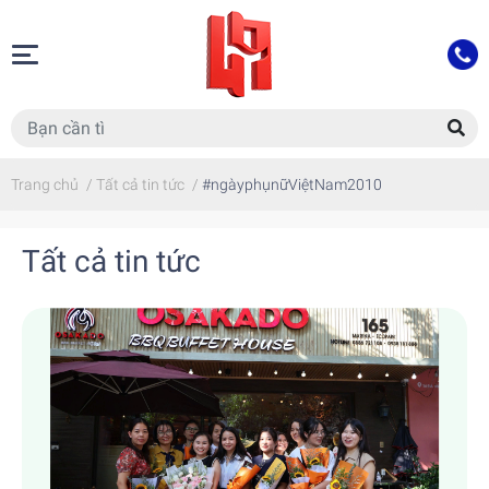
Trang chủ
/
Tất cả tin tức
/
#ngàyphụnữViệtNam2010
Tất cả tin tức