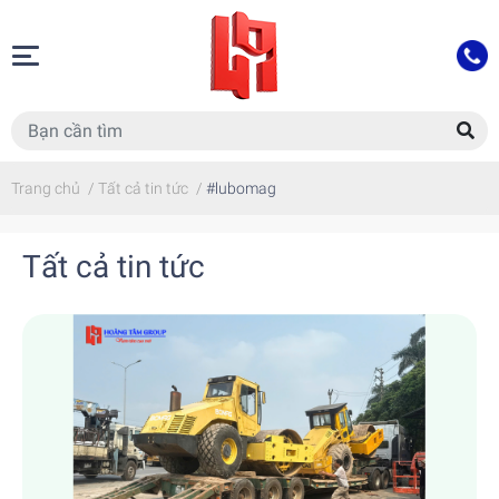
Trang chủ
/
Tất cả tin tức
/
#lubomag
Tất cả tin tức