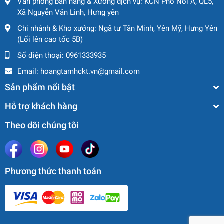
Văn phòng bán hàng & Xưởng dịch vụ: KCN Phố Nối A, QL5,
Xã Nguyễn Văn Linh, Hưng yên
Chi nhánh & Kho xưởng: Ngã tư Tân Minh, Yên Mỹ, Hưng Yên
(Lối lên cao tốc 5B)
Số điện thoại:
0961333935
Email:
hoangtamhckt.vn@gmail.com
Sản phẩm nổi bật
Hỗ trợ khách hàng
Theo dõi chúng tôi
Phương thức thanh toán