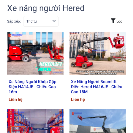
Xe nâng người Hered
Sắp xếp:
Thứ tự
Lọc
Xe Nâng Người Khớp Gập
Xe Nâng Người Boomlift
Điện HA14JE - Chiều Cao
Điện Hered HA16JE - Chiều
16m
Cao 18M
Liên hệ
Liên hệ
Xe nâng người
Hered
là thương hiệu thiết bị nâng hạ tiên
tiến, nổi bật trên thị trường quốc tế nhờ
công nghệ hiện đại,
độ bền vượt trội và hiệu suất vận hành ổn định
. Các dòng
sản phẩm Hered đáp ứng đa dạng nhu cầu nâng hạ, từ
thi