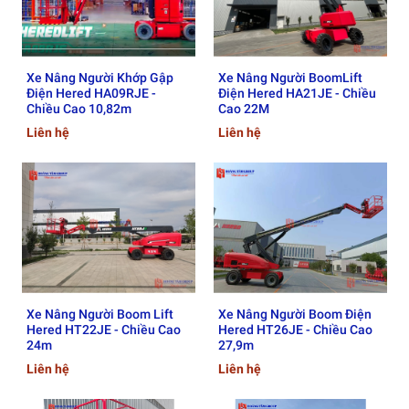
công trong nhà xưởng
đến
dự án ngoài trời, địa hình phức
tạp
, góp phần
nâng cao hiệu quả công việc và đảm bảo an
toàn tối đa
cho người vận hành.
Xe Nâng Người Khớp Gập
Xe Nâng Người BoomLift
Điện Hered HA09RJE -
Điện Hered HA21JE - Chiều
Tại Việt Nam,
Hoàng Tâm Group
tự hào là
đơn vị phân phối
Chiều Cao 10,82m
Cao 22M
độc quyền duy nhất thương hiệu xe nâng người Hered
, cam
Liên hệ
Liên hệ
kết cung cấp sản phẩm
chính hãng, dịch vụ kỹ thuật chuyên
nghiệp và hậu mãi lâu dài
.
📞
Liên hệ tư vấn & báo giá chi tiết các loại xe:
0961 333
935
Xe Nâng Người Boom Lift
Xe Nâng Người Boom Điện
Hered HT22JE - Chiều Cao
Hered HT26JE - Chiều Cao
24m
27,9m
Liên hệ
Liên hệ